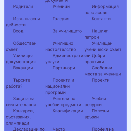
документи
Родители
Ученици
Информация
по класове
Извънкласни
Галерия
Контакти
дейности
Вход
За училището
Нашият
патрон
Обществен
Училищно
Училищен
съвет
настоятелство
ученически съвет
Училищна
Административни
Добри
документация
услуги
практики
Ваканции
Партньори
Свободни
места за ученици
Търсите
Проекти и
Проекти
работа?
национални
програми
Защита на
Учители по
Учебни
личните данни
учебни предмети
ресурси
Конкурси,
Квалификации
Полезни
състезания,
връзки
олимпиади
Декларации по
Често
Профил на