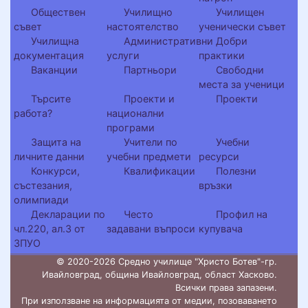
Обществен
Училищно
Училищен
съвет
настоятелство
ученически съвет
Училищна
Административни
Добри
документация
услуги
практики
Ваканции
Партньори
Свободни
места за ученици
Търсите
Проекти и
Проекти
работа?
национални
програми
Защита на
Учители по
Учебни
личните данни
учебни предмети
ресурси
Конкурси,
Квалификации
Полезни
състезания,
връзки
олимпиади
Декларации по
Често
Профил на
чл.220, ал.3 от
задавани въпроси
купувача
ЗПУО
© 2020-2026 Средно училище "Христо Ботев"-гр.
Ивайловград, община Ивайловград, област Хасково.
Всички права запазени.
При използване на информацията от медии, позоваването