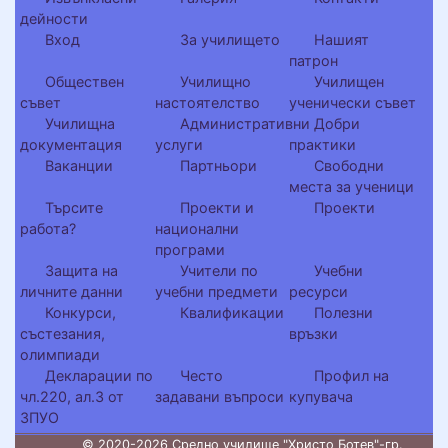
дейности
Вход
За училището
Нашият
патрон
Обществен
Училищно
Училищен
съвет
настоятелство
ученически съвет
Училищна
Административни
Добри
документация
услуги
практики
Ваканции
Партньори
Свободни
места за ученици
Търсите
Проекти и
Проекти
работа?
национални
програми
Защита на
Учители по
Учебни
личните данни
учебни предмети
ресурси
Конкурси,
Квалификации
Полезни
състезания,
връзки
олимпиади
Декларации по
Често
Профил на
чл.220, ал.3 от
задавани въпроси
купувача
ЗПУО
© 2020-2026 Средно училище "Христо Ботев"-гр.