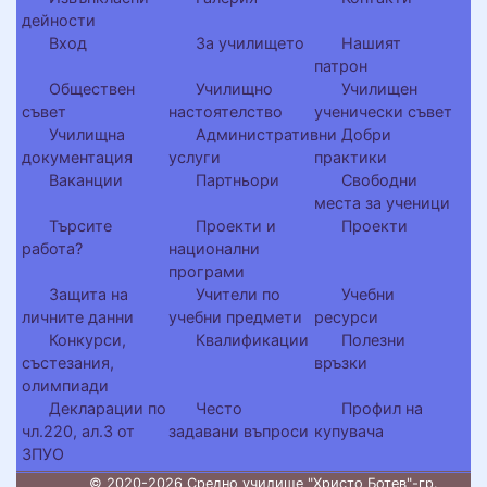
дейности
Вход
За училището
Нашият
патрон
Обществен
Училищно
Училищен
съвет
настоятелство
ученически съвет
Училищна
Административни
Добри
документация
услуги
практики
Ваканции
Партньори
Свободни
места за ученици
Търсите
Проекти и
Проекти
работа?
национални
програми
Защита на
Учители по
Учебни
личните данни
учебни предмети
ресурси
Конкурси,
Квалификации
Полезни
състезания,
връзки
олимпиади
Декларации по
Често
Профил на
чл.220, ал.3 от
задавани въпроси
купувача
ЗПУО
© 2020-2026 Средно училище "Христо Ботев"-гр.